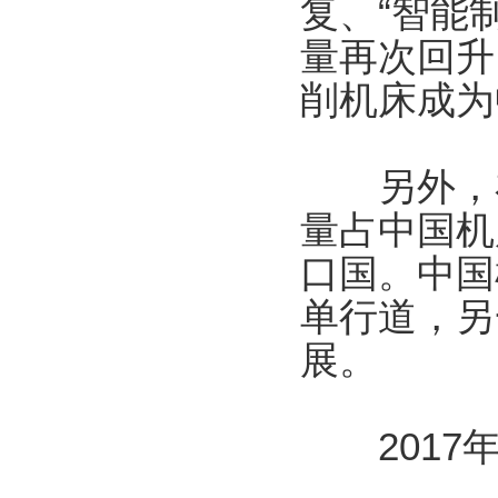
复、“智能
量再次回升
削机床成为
另外，在中
量占中国机
口国。中国
单行道，另
展。
2017年