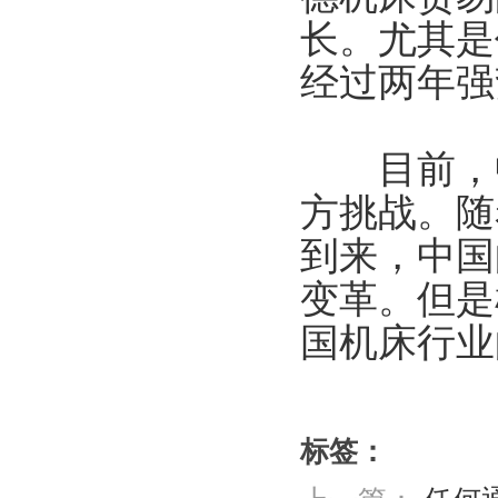
长。尤其是
经过两年强
目前，中
方挑战。随着
到来，中国
变革。但是
国机床行业
标签：