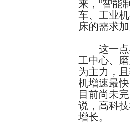
来，“智能
车、工业机
床的需求加
这一点在
工中心、磨
为主力，且
机增速最快
目前尚未完
说，高科技
增长。