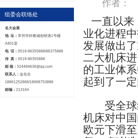
作者： 来
组委会联络处
一直以来
名大会展
业化进程中
地 址：
常州市科教城创研港1号楼
发展做出了
A401室
电 话：
0519-86355888/86375888
二大机床进
传 真：
0519-86355888
的工业体系
邮 箱：
524494636@qq.com
联系人：
金先生
起到了一定
18861252868/18068753888
邮编：
213164
受全球经济
机床对中国
欧元下滑至