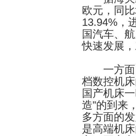
欧元，同比
13.94%
国汽车、航
快速发展，
一方面，
档数控机床
国产机床一
造”的到来
多方面的发
是高端机床