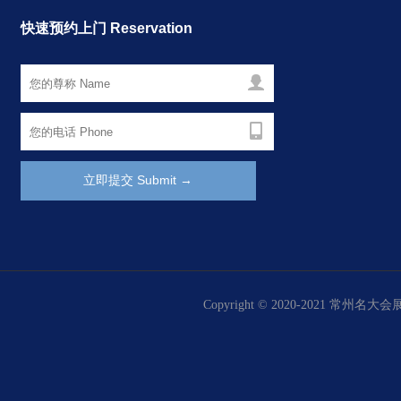
快速预约上门 Reservation
Copyright © 2020-2021 常