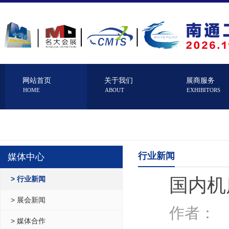
网站首页
关于我们
展商服务
HOME
ABOUT
EXHIBITORS
行业新闻
媒体中心
> 行业新闻
国内机
> 展会新闻
作者： 来
> 媒体合作