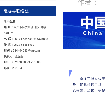
作者： 来
组委会联络处
名大会展
地 址：
常州市科教城创研港1号楼
A401室
电 话：
0519-86355888/86375888
传 真：
0519-86355888
邮 箱：
524494636@qq.com
联系人：
金先生
18861252868/18068753888
邮编：
213164
南通工博会将于
势，聚焦机床工具
式交流、洽谈、交