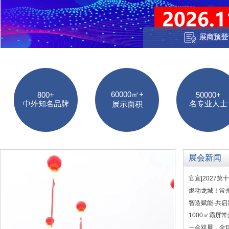
展商预登
60000㎡+
800+
50000+
中外知名品牌
名专业人士
展示面积
展会新闻
官宣|2027
燃动龙城！常
智造赋能·共启
1000㎡霸屏
一会双展，全球盛