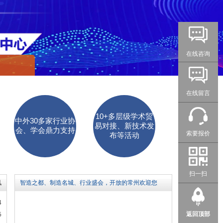
在线咨询
在线留言
10+多层级学术贸
中外30多家行业协
易对接、新技术发
会、学会鼎力支持
索要报价
布等活动
扫一扫
讯
智造之都、制造名城、行业盛会，开放的常州欢迎您
4
返回顶部
5