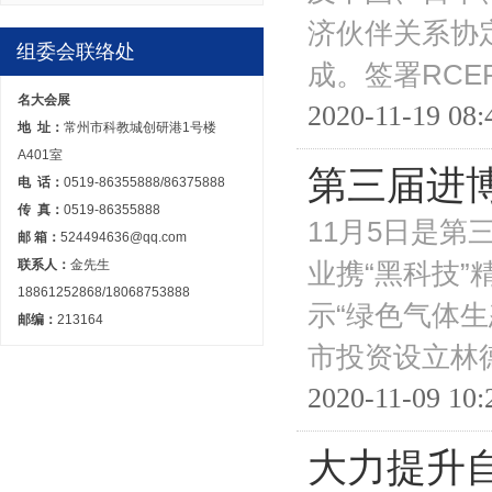
济伙伴关系协
组委会联络处
成。签署RC
名大会展
2020-11-19 08:
地 址：
常州市科教城创研港1号楼
A401室
第三届进博
电 话：
0519-86355888/86375888
传 真：
0519-86355888
11月5日是
邮 箱：
524494636@qq.com
联系人：
金先生
业携“黑科技”
18861252868/18068753888
示“绿色气体生
邮编：
213164
市投资设立林
2020-11-09 10:
大力提升